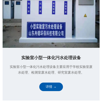
板框压滤机设备
板框式压滤机是一种间歇性固液分离设备，是 由滤板、
滤框排列构成滤室，在输料泵的压力作用 下，将料液送
进各滤室，通过过滤介质将固体和液体 分离。该设备广
泛用于化工、染···
详情 →